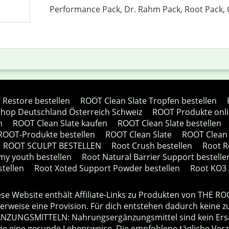
Performance Pack, Dr. Rahm Pack, Root Pack, C
Restore bestellen
ROOT Clean Slate Tropfen bestellen
hop Deutschland Österreich Schweiz
ROOT Produkte onli
n
ROOT Clean Slate kaufen
ROOT Clean Slate bestellen
 ROOT-Produkte bestellen
ROOT Clean Slate
ROOT Clean 
ROOT SCULPT BESTELLEN
Root Crush bestellen
Root R
my youth bestellen
Root Natural Barrier Support bestelle
tellen
Root Xoted Support Powder bestellen
Root KO3 A
IS: Diese Website enthält Affiliate-Links zu Produkten von T
rweise eine Provision. Für dich entstehen dadurch keine zusätzl
UNGSMITTELN: Nahrungsergänzungsmittel sind kein Ersat
 eine gesunde Lebensweise. Die empfohlene tägliche Verze