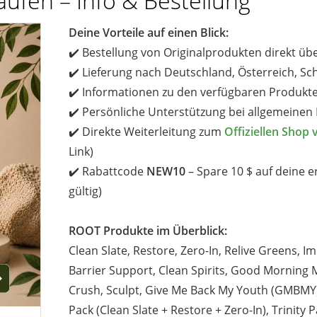
aufen – Info & Bestellung
Deine Vorteile auf einen Blick:
✔️ Bestellung von Originalprodukten direkt üb
✔️ Lieferung nach Deutschland, Österreich, Sc
✔️ Informationen zu den verfügbaren Produkt
✔️ Persönliche Unterstützung bei allgemeinen
✔️ Direkte Weiterleitung zum
Offiziellen Sho
Link)
✔️ Rabattcode
NEW10
– Spare 10 $ auf deine er
gültig)
ROOT Produkte im Überblick:
Clean Slate, Restore, Zero-In, Relive Greens, 
Barrier Support, Clean Spirits, Good Morning 
Crush, Sculpt, Give Me Back My Youth (GMBMY), 
Pack (Clean Slate + Restore + Zero-In), Trinity 