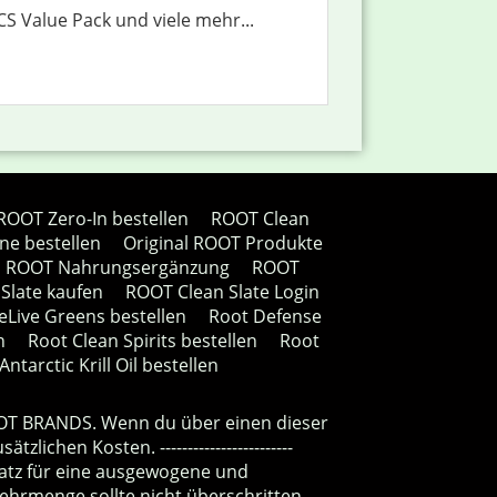
S Value Pack und viele mehr...
ROOT Zero-In bestellen
ROOT Clean
ne bestellen
Original ROOT Produkte
ROOT Nahrungsergänzung
ROOT
Slate kaufen
ROOT Clean Slate Login
eLive Greens bestellen
Root Defense
n
Root Clean Spirits bestellen
Root
ntarctic Krill Oil bestellen
HE ROOT BRANDS. Wenn du über einen dieser
ichen Kosten. ------------------------
z für eine ausgewogene und
hrmenge sollte nicht überschritten